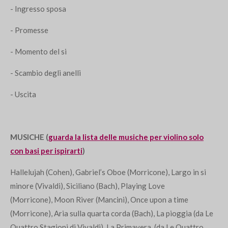
- Ingresso sposa
- Promesse
- Momento del si
- Sca
mbio degli anelli
- Uscita
MUSICHE
(
guarda la lista delle musiche per violino solo
con basi per ispirarti
)
Hallelujah (Cohen), Gabriel’s Oboe (Morricone), Largo in si
minore (Vivaldi), Siciliano (Bach), Playing Love
(Morricone), Moon River (Mancini), Once upon a time
(Morricone), Aria sulla quarta corda (Bach), La pioggia (da Le
Quattro Stagioni di Vivaldi), La Primavera, (da Le Quattro