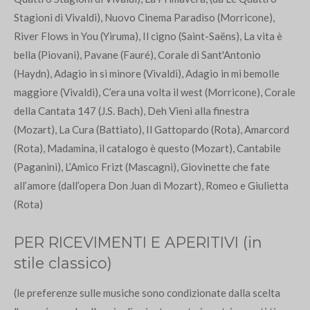
Stagioni di Vivaldi), Nuovo Cinema Paradiso (Morricone),
River Flows in You (Yiruma), Il cigno (Saint-Saëns), La vita è
bella (Piovani), Pavane (Fauré), Corale di Sant'Antonio
(Haydn), Adagio in si minore (Vivaldi), Adagio in mi bemolle
maggiore (Vivaldi), C’era una volta il west (Morricone), Corale
della Cantata 147 (J.S. Bach), Deh Vieni alla finestra
(Mozart),
La Cura (Battiato), Il Gattopardo (Rota), Amarcord
(Rota), Madamina, il catalogo è questo (Mozart), Cantabile
(Paganini)
, L’Amico Frizt (Mascagni),
Giovinette che fate
all’amore (dall’opera Don Juan di Mozart)
, Romeo e Giulietta
(Rota)
PER RICEVIMENTI E APERITIVI (in
stile classico)
(le preferenze sulle musiche sono condizionate dalla scelta