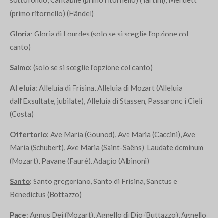
(primo ritornello) (Händel)
Gloria
: Gloria di Lourdes (solo se si sceglie l'opzione col
canto)
Salmo
: (solo se si sceglie l'opzione col canto)
Alleluia
: Alleluia di Frisina, Alleluia di Mozart (Alleluia
dall’Exsultate, jubilate), Alleluia di Stassen, Passarono i Cieli
(Costa)
Offertorio
: Ave Maria (Gounod), Ave Maria (Caccini), Ave
Maria (Schubert), Ave Maria (Saint-Saëns), Laudate dominum
(Mozart), Pavane (Fauré), Adagio (Albinoni)
Santo
: Santo gregoriano, Santo di Frisina,
Sanctus e
Benedictus
(Bottazzo)
Pace
: Agnus Dei (Mozart), Agnello di Dio (Buttazzo), Agnello