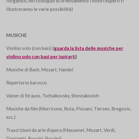
l'organico, nel colloquio di orientamento i nostri esperti ti
illustreranno le varie possibilità)
MUSICHE
Violino solo (con basi)
(
guarda la lista delle musiche per
violino solo con basi per ispirarti
)
Musiche di Bach, Mozart, Handel
Repertorio barocco
Valzer di Strauss, Tschaikovsky, Shostakovich
Musiche da film (Morricone, Rota, Piovani, Tiersen, Bregovic,
ecc.)
Trascrizioni da arie d’opera (Massenet, Mozart, Verdi,
Donizetti, Rossini, Puccini).