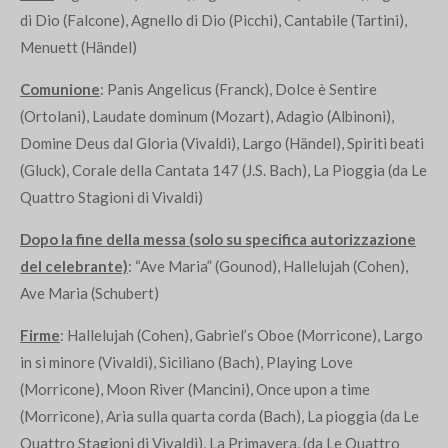
di Dio (Falcone), Agnello di Dio (Picchi), Cantabile (Tartini),
Menuett (Händel)
Comunione
: Panis Angelicus (Franck), Dolce è Sentire
(Ortolani), Laudate dominum (Mozart), Adagio (Albinoni),
Domine Deus dal Gloria (Vivaldi), Largo (Händel), Spiriti beati
(Gluck), Corale della Cantata 147 (J.S. Bach), La Pioggia (da Le
Quattro Stagioni di Vivaldi)
Dopo la fine della messa (solo su specifica autorizzazione
del celebrante)
: “Ave Maria” (Gounod), Hallelujah (Cohen),
Ave Maria (Schubert)
Firme
: Hallelujah (Cohen), Gabriel’s Oboe (Morricone), Largo
in si minore (Vivaldi), Siciliano (Bach), Playing Love
(Morricone), Moon River (Mancini), Once upon a time
(Morricone), Aria sulla quarta corda (Bach), La pioggia (da Le
Quattro Stagioni di Vivaldi), La Primavera, (da Le Quattro