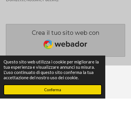
Crea il tuo sito web con
Webador
Questo sito web utilizza i cookie per migliorare la
tua esperienza e visualizzare annunci su misura.
L'uso continuato di questo sito conferma la tua
accettazione del nostro uso dei cookie.
F
I
W
Conferma
a
n
h
c
s
a
Condividi
Condividi
Condividi
Condividi
e
t
t
b
a
s
1
2
3
4
5
I
V
o
g
A
n
o
r
p
s
s
s
s
s
a
v
1 voto
k
a
p
i
l
t
t
t
t
t
m
a
© 2023 - 2026 Special Events in Music