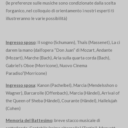
(le preferenze sulle musiche sono condizionate dalla scelta
l'organico, nel colloquio di orientamento i nostri esperti ti
illustreranno le varie possibilità)
Ingresso sposo
: Il sogno (Schumann), Thaïs (Massenet), La ci
darem la mano (dall’opera “Don Juan“ di Mozart, Andante
(Mozart), Marche (Bach), Aria sulla quarta corda (Bach),
Gabriel’s Oboe (Morricone), Nuovo Cinema
Paradiso”(Morricone)
Ingresso sposa
: Kanon (Pachelbel), Marcia (Mendelsshon o
Wagner), Barcarolle (Offenbach), Marcia (Händel), Arrival of
the Queen of Sheba (Händel), Courante (Händel), Hallelujah
(Cohen)
Memoria del Battesimo
: breve stacco musicale di
sottofondo, Cantabile (primo ritornello) (Tartini), Menuett