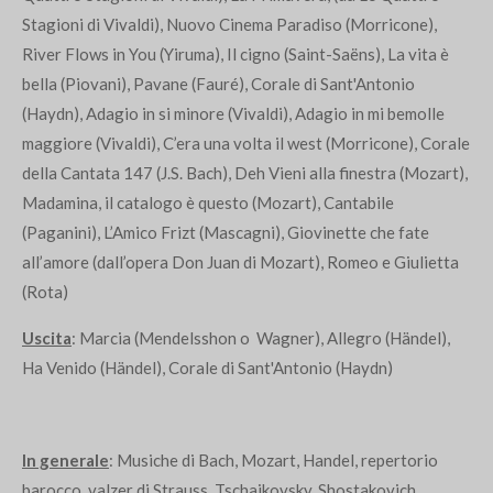
Stagioni di Vivaldi), Nuovo Cinema Paradiso (Morricone),
River Flows in You (Yiruma), Il cigno (Saint-Saëns), La vita è
bella (Piovani), Pavane (Fauré), Corale di Sant'Antonio
(Haydn), Adagio in si minore (Vivaldi), Adagio in mi bemolle
maggiore (Vivaldi), C’era una volta il west (Morricone), Corale
della Cantata 147 (J.S. Bach), Deh Vieni alla finestra (Mozart),
Madamina, il catalogo è questo (Mozart), Cantabile
(Paganini), L’Amico Frizt (Mascagni), Giovinette che fate
all’amore (dall’opera Don Juan di Mozart), Romeo e Giulietta
(Rota)
Uscita
: Marcia (Mendelsshon o Wagner), Allegro (Händel),
Ha Venido (Händel), Corale di Sant'Antonio (Haydn)
In generale
: Musiche di Bach, Mozart, Handel, repertorio
barocco, valzer di Strauss, Tschaikovsky, Shostakovich,